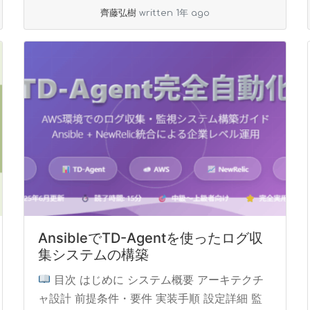
read more
齊藤弘樹
written 1年 ago
AnsibleでTD-Agentを使ったログ収
集システムの構築
目次 はじめに システム概要 アーキテクチ
ャ設計 前提条件・要件 実装手順 設定詳細 監