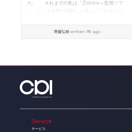
た。 それまでの私は「Zabbix＝監視ソフ
ト」という程度の理解しか持っていませんでし
たが、勉強会で紹介された多彩なユースケ... »
read more
齊藤弘樹
written 1年 ago
Page navigation
Service
サービス