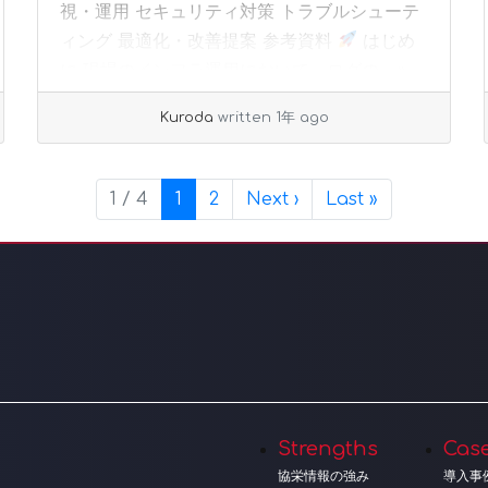
視・運用 セキュリティ対策 トラブルシューテ
ィング 最適化・改善提案 参考資料
はじめ
に 現場のインフラ運用において、ログの... »
read more
Kuroda
written 1年 ago
Current Page
Page
1 / 4
1
2
Next
›
Last
»
Strengths
Cas
協栄情報の強み
導入事