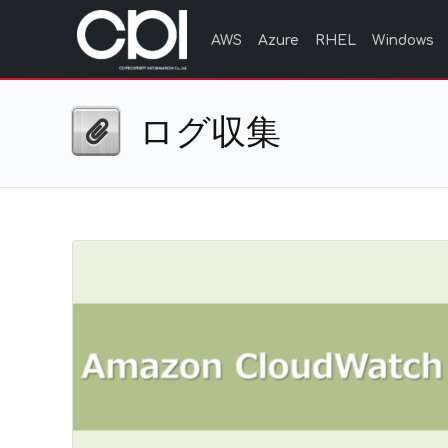
AWS
Azure
RHEL
Windows
ログ収集