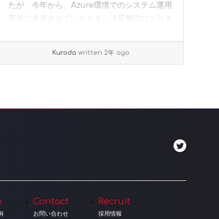
たが、今年から、Azure環境でのシステム運用
案件に参画させていただき、大変勉強になりま
したので、 今回は、Azure Monitor... »
read
more
Kuroda
written 2年 ago
e
Contact
Recruit
例
お問い合わせ
採用情報