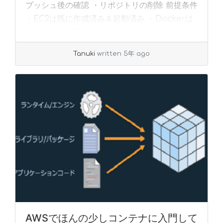
プッシュ後の確認 ・リポジトリの削除 前提条件
・EC2は既に作成済み＆起動済み ・Dockerは
インストール済み ・Doc... »
read more
Tanuki
written 5年 ago
AWSでほんの少しコンテナに入門して