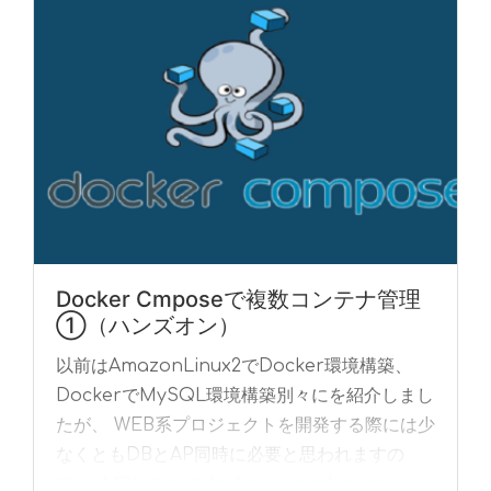
Docker Cmposeで複数コンテナ管理
①（ハンズオン）
以前はAmazonLinux2でDocker環境構築、
DockerでMySQL環境構築別々にを紹介しまし
たが、 WEB系プロジェクトを開発する際には少
なくともDBとAP同時に必要と思われますの
で、 今回は１つのdocke... »
read more