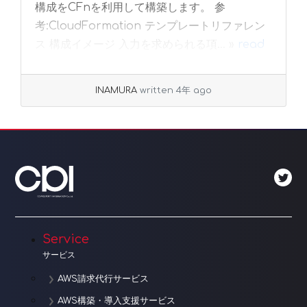
構成をCFnを利用して構築します。 参
考:CloudFormation テンプレートリファレン
ス 構成イメージ 入力を求められる項... »
read
more
INAMURA
written 4年 ago
Service
サービス
AWS請求代行サービス
AWS構築・導入支援サービス