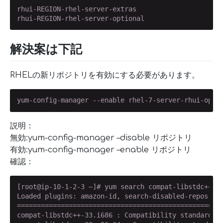
rhui-REGION-rhel-server-extras

rhui-REGION-rhel-server-optional
解決案は下記
RHELの新リポジトリを有効にする必要があります。
yum-config-manager --enable rhel-7-server-rhui-opti
説明：
無効:yum-config-manager –disable リポジトリ
有効:yum-config-manager –enable リポジトリ
確認：
[root@ip-10-1-2-3 ~]# yum search compat-libstdc++-33
Loaded plugins: amazon-id, search-disabled-repos

====================================================
compat-libstdc++-33.i686 : Compatibility standard C+