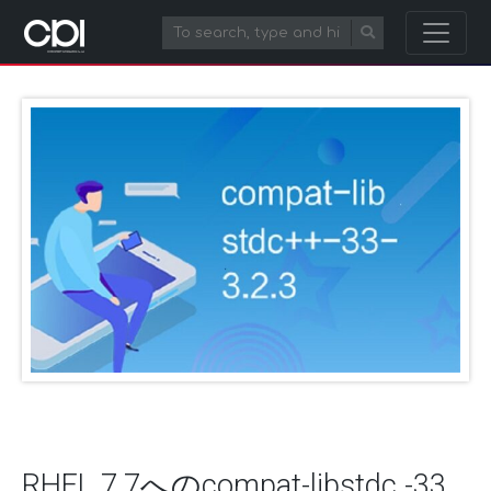
RHEL 7.7へのcompat-libstdc -33