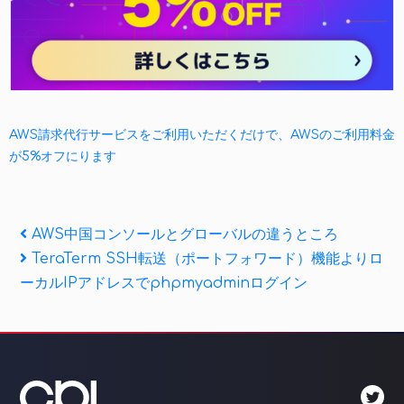
AWS請求代行サービスをご利用いただくだけで、AWSのご利用料金
が5%オフにります
投
Previous
AWS中国コンソールとグローバルの違うところ
Post
Next
TeraTerm SSH転送（ポートフォワード）機能よりロ
稿
Post
ーカルIPアドレスでphpmyadminログイン
ナ
ビ
ゲ