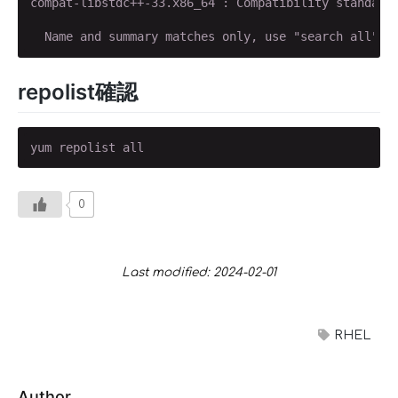
compat-libstdc++-33.x86_64 : Compatibility standard 
  Name and summary matches only, use "search all" f
repolist確認
yum repolist all
0
Last modified: 2024-02-01
RHEL
Author