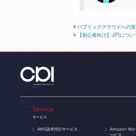
投
Previous
パブリッククラウドへの安
Post
Next
【初心者向け】JP1につ
稿
Post
ナ
ビ
ゲ
ー
シ
ョ
Service
ン
サービス
AWS請求代行サービス
Amazon W
ービス