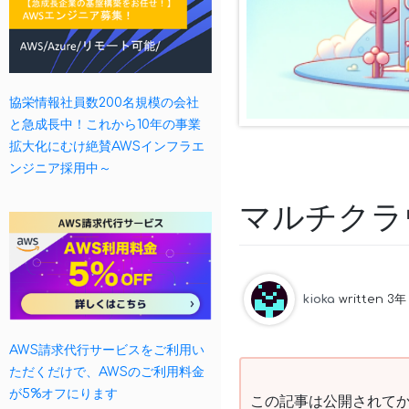
協栄情報社員数200名規模の会社
と急成長中！これから10年の事業
拡大化にむけ絶賛AWSインフラエ
ンジニア採用中～
マルチクラ
kioka
written 3年
AWS請求代行サービスをご利用い
ただくだけで、AWSのご利用料金
が5%オフにります
この記事は公開されてか