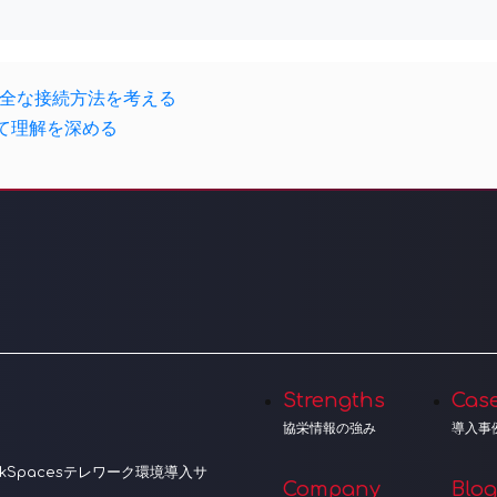
全な接続方法を考える
いて理解を深める
Strengths
Cas
協栄情報の強み
導入事
orkSpacesテレワーク環境導入サ
Company
Blog