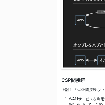
CSP間接続
上記１.のCSP間接続も
WANサービスを利用
網）を用いて、AWS Dir