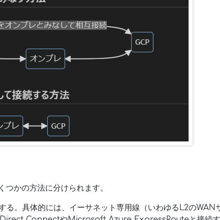
いくつかの方法に分けられます。
する。具体的には、イーサネット専用線（いわゆるL2のWAN
ect ConnectやMicrosoft Azure ExpressRouteと接