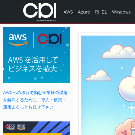
AWS
Azure
RHEL
Windows
AWSへの移行で悩む企業様の課題
を解決するために、導入・構築・
運用まるっとお任せ下さい