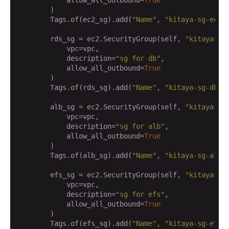
        )

        Tags.of(ec2_sg).add(
"Name"
, 
"kitaya-sg-ec2"
)
        rds_sg = ec2.SecurityGroup(self, 
"kitaya-sg
            vpc=vpc,

            description=
"sg for db"
,

            allow_all_outbound=
True
        )

        Tags.of(rds_sg).add(
"Name"
, 
"kitaya-sg-db"
)

        alb_sg = ec2.SecurityGroup(self, 
"kitaya-sg
            vpc=vpc,

            description=
"sg for alb"
,

            allow_all_outbound=
True
        )

        Tags.of(alb_sg).add(
"Name"
, 
"kitaya-sg-alb"
)
        efs_sg = ec2.SecurityGroup(self, 
"kitaya-sg
            vpc=vpc,

            description=
"sg for efs"
,

            allow_all_outbound=
True
        )

        Tags.of(efs_sg).add(
"Name"
, 
"kitaya-sg-efs"
)