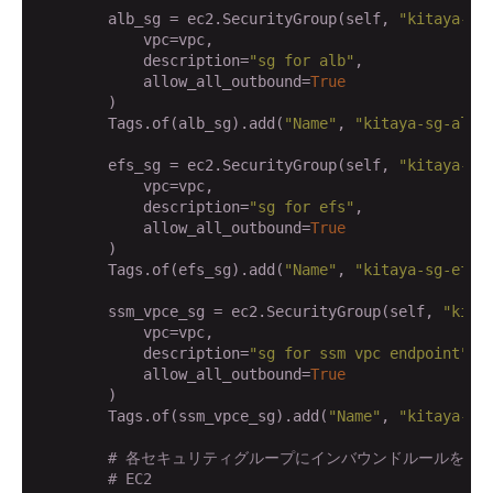
        alb_sg = ec2.SecurityGroup(self, 
"kitaya-sg
            vpc=vpc,

            description=
"sg for alb"
,

            allow_all_outbound=
True
        )

        Tags.of(alb_sg).add(
"Name"
, 
"kitaya-sg-alb"
)
        efs_sg = ec2.SecurityGroup(self, 
"kitaya-sg
            vpc=vpc,

            description=
"sg for efs"
,

            allow_all_outbound=
True
        )

        Tags.of(efs_sg).add(
"Name"
, 
"kitaya-sg-efs"
)
        ssm_vpce_sg = ec2.SecurityGroup(self, 
"kita
            vpc=vpc,

            description=
"sg for ssm vpc endpoint"
,

            allow_all_outbound=
True
        )

        Tags.of(ssm_vpce_sg).add(
"Name"
, 
"kitaya-ss
# 各セキュリティグループにインバウンドルールを追
# EC2