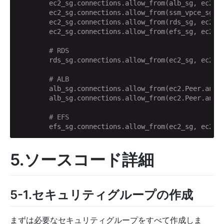
        ec2_sg.connections.allow_from(alb_sg, ec2.P
        ec2_sg.connections.allow_from(ssm_vpce_sg, 
        ec2_sg.connections.allow_from(rds_sg, ec2.P
        ec2_sg.connections.allow_from(efs_sg, ec2.P
# RDS
        rds_sg.connections.allow_from(ec2_sg, ec2.P
# ALB
        alb_sg.connections.allow_from(ec2.Peer.any_
        alb_sg.connections.allow_from(ec2.Peer.any_
# EFS
        efs_sg.connections.allow_from(ec2_sg, ec2.P
5.ソースコード詳細
5-1.セキュリティグループの作成
まずは必要なセキュリティグループをすべて作成しま