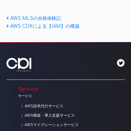
投
Previous
AWS MLSの合格体験記
Post
Next
AWS CDKによる【IAM】の構築
稿
Post
ナ
ビ
ゲ
ー
シ
Service
ョ
サービス
ン
AWS請求代行サービス
AWS構築・導入支援サービス
AWSマイグレーションサービス