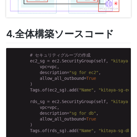
4.全体構築ソースコード
# セキュリティグループの作成
        ec2_sg = ec2.SecurityGroup(self, 
"kitaya-sg
            vpc=vpc,

            description=
"sg for ec2"
,

            allow_all_outbound=
True
        )

        Tags.of(ec2_sg).add(
"Name"
, 
"kitaya-sg-ec2"
)
        rds_sg = ec2.SecurityGroup(self, 
"kitaya-sg
            vpc=vpc,

            description=
"sg for db"
,

            allow_all_outbound=
True
        )

        Tags.of(rds_sg).add(
"Name"
, 
"kitaya-sg-db"
)
