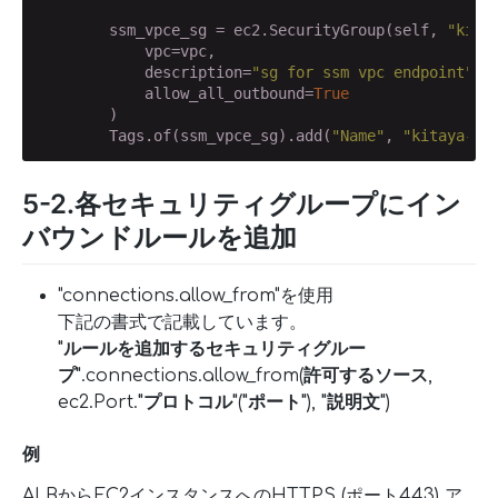
        ssm_vpce_sg = ec2.SecurityGroup(self, 
"kita
            vpc=vpc,

            description=
"sg for ssm vpc endpoint"
,

            allow_all_outbound=
True
        )

        Tags.of(ssm_vpce_sg).add(
"Name"
, 
"kitaya-ss
5-2.各セキュリティグループにイン
バウンドルールを追加
"connections.allow_from"を使用
下記の書式で記載しています。
"ルールを追加するセキュリティグルー
プ"
.connections.allow_from(
許可するソース
,
ec2.Port.
"プロトコル"
(
"ポート"
),
"説明文"
)
例
ALBからEC2インスタンスへのHTTPS (ポート443) ア