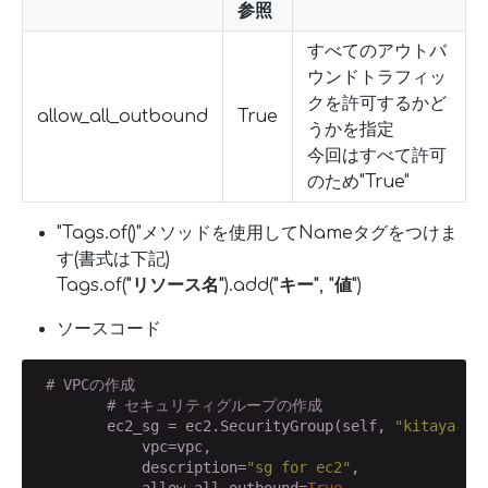
参照
すべてのアウトバ
ウンドトラフィッ
クを許可するかど
allow_all_outbound
True
うかを指定
今回はすべて許可
のため"True"
"Tags.of()"メソッドを使用してNameタグをつけま
す(書式は下記)
Tags.of(
"リソース名"
).add(
"キー"
,
"値"
)
ソースコード
# VPCの作成
# セキュリティグループの作成
        ec2_sg = ec2.SecurityGroup(self, 
"kitaya-sg
            vpc=vpc,

            description=
"sg for ec2"
,

            allow_all_outbound=
True