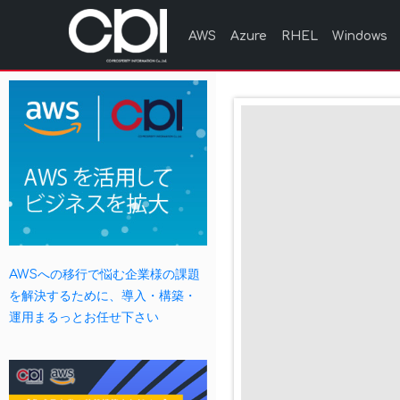
AWS
Azure
RHEL
Windows
AWSへの移行で悩む企業様の課題
を解決するために、導入・構築・
運用まるっとお任せ下さい