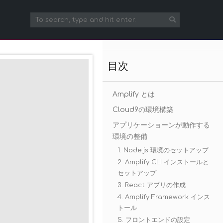
目次
Amplify とは
Cloud9の環境構築
アプリケーショーンが動作する
環境の整備
1. Node.js 環境のセットアップ
2. Amplify CLI インストールと
セットアップ
3. React アプリの作成
4. Amplify Framework インス
トール
5. フロントエンドの設定