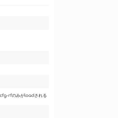
g-rfのみがloadされる