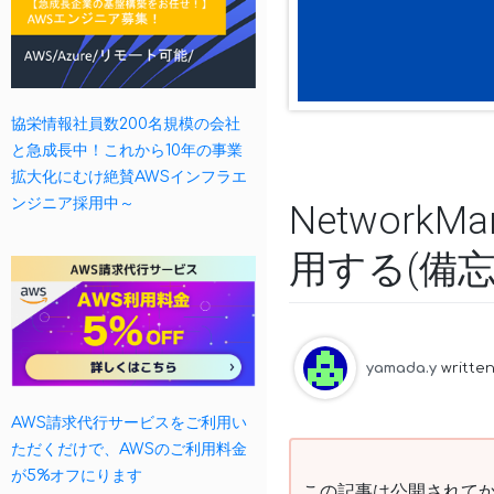
協栄情報社員数200名規模の会社
と急成長中！これから10年の事業
拡大化にむけ絶賛AWSインフラエ
ンジニア採用中～
Network
用する(備忘
yamada.y
writte
AWS請求代行サービスをご利用い
ただくだけで、AWSのご利用料金
が5%オフにります
この記事は公開されてか