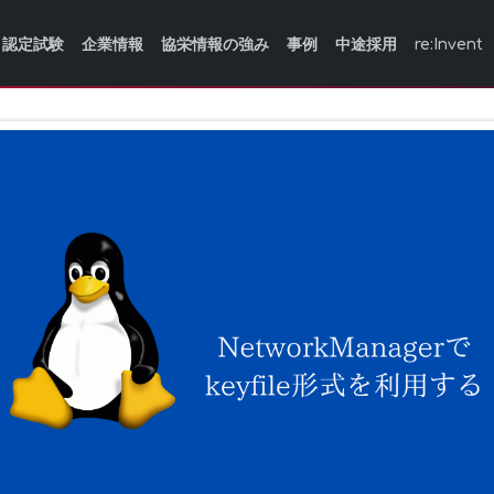
認定試験
企業情報
協栄情報の強み
事例
中途採用
re:Invent