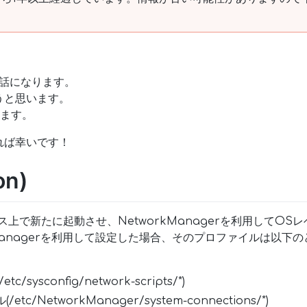
)の話になります。
うと思います。
します。
れば幸いです！
on)
ンス上で新たに起動させ、NetworkManagerを利用してO
kManagerを利用して設定した場合、そのプロファイルは以下
c/sysconfig/network-scripts/*)
/etc/NetworkManager/system-connections/*)