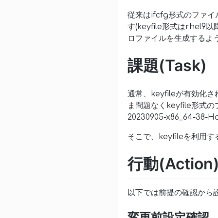
従来はifcfg形式のファ
す(keyfile形式はrh
ロファイルを生成するよ
課題(Task)
通常、keyfileが有効
ま問題なくkeyfile形式
20230905-x86_64-3
そこで、keyfileを利
行動(Action
以下では前提の確認から
変更前設定確認