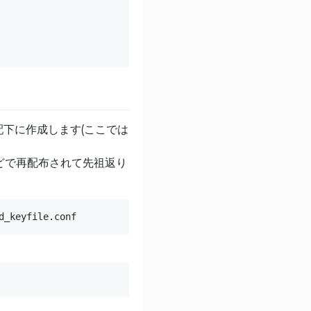
クトリ配下に作成します(ここでは
グなどで再配布されて先祖返り
d_keyfile.conf