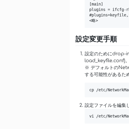
[main]

plugins = ifcfg-rh
#plugins=keyfile,
<略>
設定変更手順
設定のためにdrop-i
load_keyfile.conf)
※ デフォルトのNet
する可能性があるた
cp /etc/NetworkMa
設定ファイルを編集して
vi /etc/NetworkMa