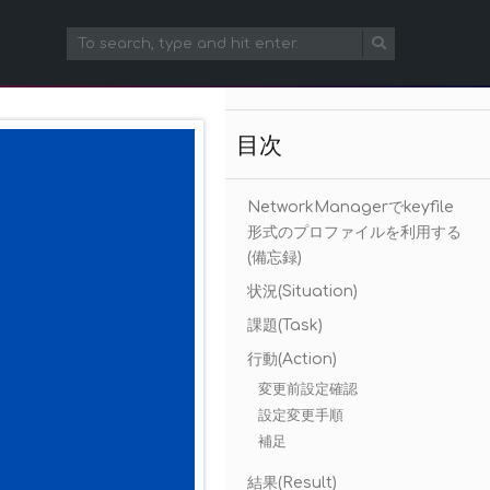
目次
NetworkManagerでkeyfile
形式のプロファイルを利用する
(備忘録)
状況(Situation)
課題(Task)
行動(Action)
変更前設定確認
設定変更手順
補足
結果(Result)