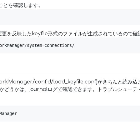
ことを確認します。
更を反映したkeyfile形式のファイルが生成されているので確
orkManager/system-connections/
orkManager/conf.d/load_keyfile.conf)がきちん
れているかどうかは、journalログで確認できます。トラブルシュ
Manager
)