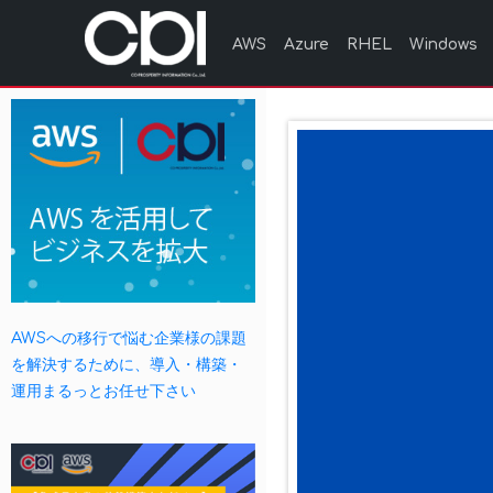
AWS
Azure
RHEL
Windows
AWSへの移行で悩む企業様の課題
を解決するために、導入・構築・
運用まるっとお任せ下さい