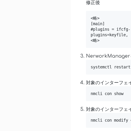
修正後
<略>

[main]

#plugins = ifcfg-r
plugins=keyfile,

<略>
NerworkMan
systemctl restart
対象のインターフェイ
nmcli con show
対象のインターフェイス
nmcli con modify 