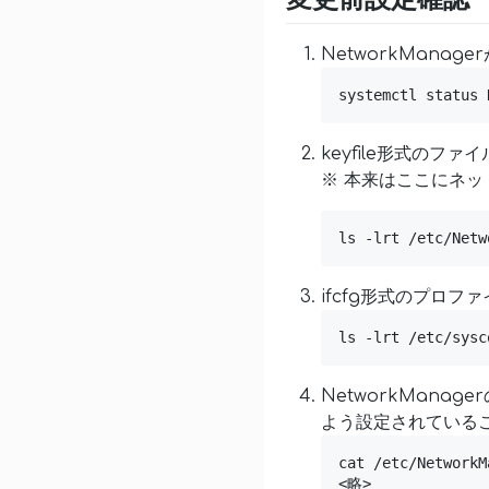
NetworkMana
systemctl status 
keyfile形式のフ
※ 本来はここにネ
ls -lrt /etc/Netw
ifcfg形式のプロフ
ls -lrt /etc/sysc
NetworkManag
よう設定されている
cat /etc/NetworkM
<略>
