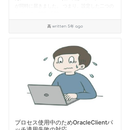
が同時に届きました。 つまり、設定した二つの
しきい値（300、500）... »
read more
高
written 5年 ago
プロセス使用中のためOracleClientパ
ッチ適用失敗の対応