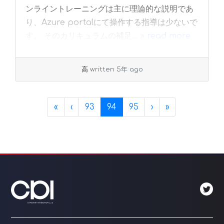
ンライントレーニングは主に理論的な説明であ
り、Azure portalにて操作する指導は少ないで
す。 そのカリキュラムの補足... »
read more
高
written 5年 ago
Page navigation
Page
Current Page
Page
«
‹
93
94
95
›
»