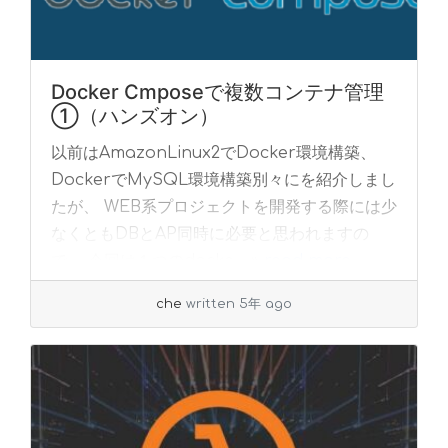
Docker Cmposeで複数コンテナ管理
①（ハンズオン）
以前はAmazonLinux2でDocker環境構築、
DockerでMySQL環境構築別々にを紹介しまし
たが、 WEB系プロジェクトを開発する際には少
なくともDBとAP同時に必要と思われますの
で、 今回は１つのdocke... »
read more
che
written 5年 ago