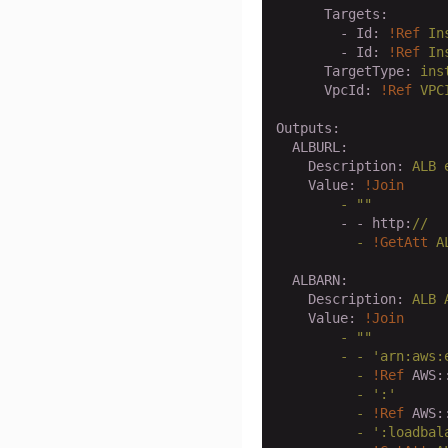
      Targets:
        - Id:
!Ref
In
        - Id:
!Ref
In
      TargetType:
ins
      VpcId:
!Ref
VPC
Outputs:
  ALBURL:
    Description:
ALB
    Value:
!Join
        -
""
        - - http:
//
          -
!GetAtt
A
  ALBARN:
    Description:
ALB
    Value:
!Join
        -
""
        -
-
'arn:aws:
          -
!Ref
AWS:
          -
':'
          -
!Ref
AWS:
          -
':loadbal