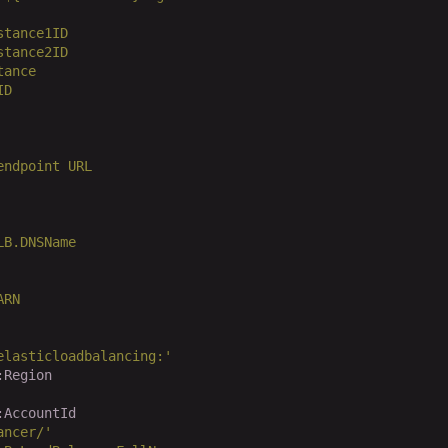
stance1ID
stance2ID
tance
ID
endpoint
URL
LB.DNSName
ARN
elasticloadbalancing:'
:Region
:AccountId
ancer/'