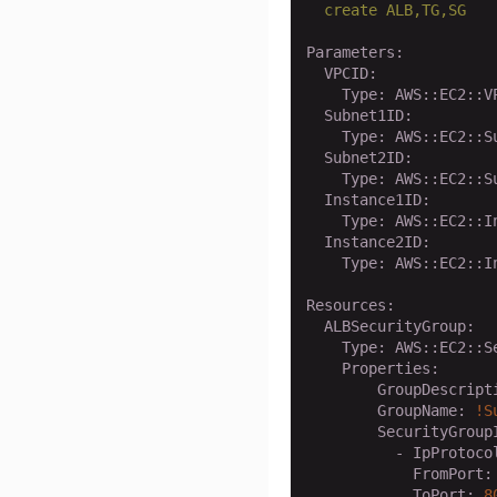
create
ALB,TG,SG
Parameters:
  VPCID:
    Type:
AWS::EC2::V
  Subnet1ID:
    Type:
AWS::EC2::S
  Subnet2ID:
    Type:
AWS::EC2::S
  Instance1ID:
    Type:
AWS::EC2::I
  Instance2ID:
    Type:
AWS::EC2::I
Resources:
  ALBSecurityGroup:
    Type:
AWS::EC2::S
    Properties:
        GroupDescript
        GroupName:
!S
        SecurityGroup
          - IpProtoco
            FromPort:
            ToPort:
8