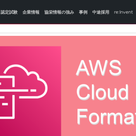
認定試験
企業情報
協栄情報の強み
事例
中途採用
re:Invent