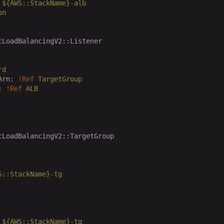
${AWS::StackName}-alb
on
cLoadBalancingV2::Listener
rd
Arn:
!Ref
TargetGroup
:
!Ref
ALB
cLoadBalancingV2::TargetGroup
S::StackName}-tg
${AWS::StackName}-tg