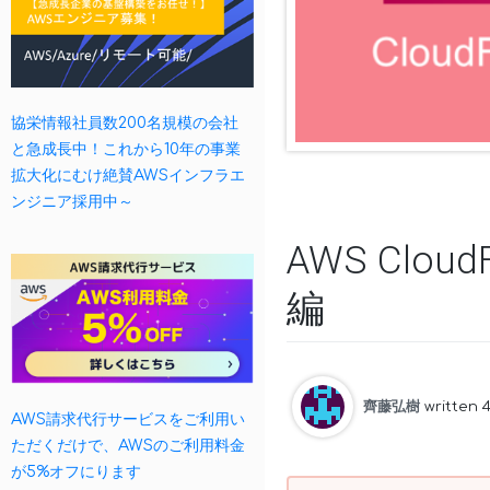
協栄情報社員数200名規模の会社
と急成長中！これから10年の事業
拡大化にむけ絶賛AWSインフラエ
ンジニア採用中～
AWS Clo
編
齊藤弘樹
written 
AWS請求代行サービスをご利用い
ただくだけで、AWSのご利用料金
が5%オフにります