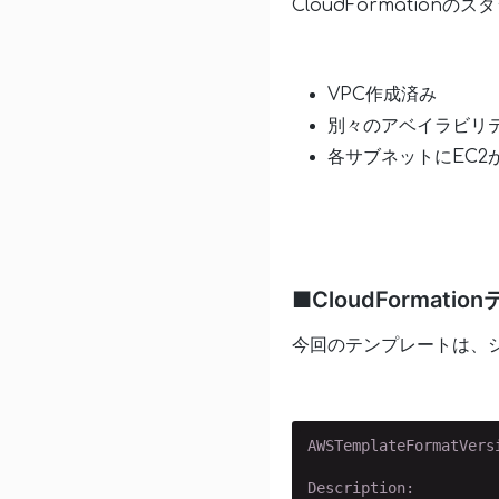
CloudFormatio
VPC作成済み
別々のアベイラビリ
各サブネットにEC2
■CloudFormati
今回のテンプレートは、シンプ
AWSTemplateFormatVers
Description: