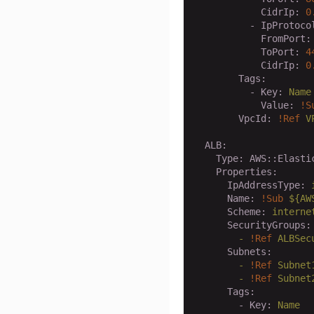
            CidrIp:
0
          - IpProtoco
            FromPort:
            ToPort:
4
            CidrIp:
0
        Tags:
          - Key:
Name
            Value:
!S
        VpcId:
!Ref
V
  ALB:
    Type:
AWS::Elasti
    Properties:
      IpAddressType:
      Name:
!Sub
${AW
      Scheme:
interne
      SecurityGroups:
        -
!Ref
ALBSec
      Subnets:
        -
!Ref
Subnet
        -
!Ref
Subnet
      Tags:
        - Key:
Name