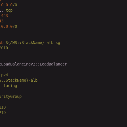
.0
.0
.0
/0
l:
tcp
443
43
.0
.0
.0
/0
ub
${AWS::StackName}-alb-sg
PCID
cLoadBalancingV2::LoadBalancer
ipv4
S::StackName}-alb
t-facing
urityGroup
1ID
2ID