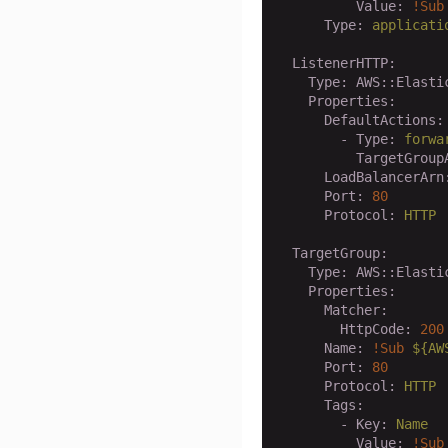
          Value:
!Sub
      Type:
applicati
  ListenerHTTP:
    Type:
AWS::Elasti
    Properties:
      DefaultActions:
        - Type:
forwa
          TargetGroup
      LoadBalancerArn
      Port:
80
      Protocol:
HTTP
  TargetGroup:
    Type:
AWS::Elasti
    Properties:
      Matcher:
        HttpCode:
200
      Name:
!Sub
${AW
      Port:
80
      Protocol:
HTTP
      Tags:
        - Key:
Name
          Value:
!Sub