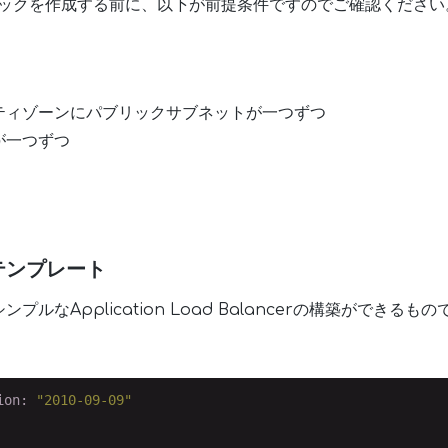
nのスタックを作成する前に、以下が前提条件ですのでご確認ください
ティゾーンにパブリックサブネットが一つずつ
が一つずつ
onテンプレート
ルなApplication Load Balancerの構築ができるもの
ion:
"2010-09-09"