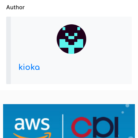
Author
kioka