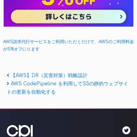
AWS請求代行サービスをご利用いただくだけで、AWSのご利用料金
が5%オフにります
投
Previous
【AWS】DR（災害対策）戦略設計
Post
Next
AWS CodePipeline を利用してS3の静的ウェブサイ
稿
Post
トの更新を自動化する
ナ
ビ
ゲ
ー