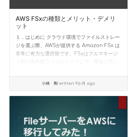
AWS FSxの種類とメリット・デメリ
ット
１．はじめに クラウド環境でファイルストレー
ジを選ぶ際、AWSが提供する Amazon FSx は
非常に有力な選択肢です。FSxはフルマネージ
ド型の高性能ファイルシステムで、用途に応じ
て4種類のファイルシステムを選ぶこと... »
read more
小林 剛
written 9か月 ago