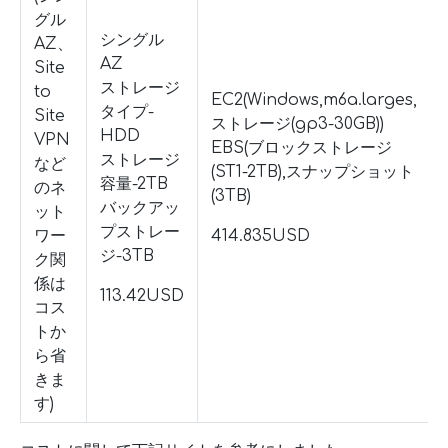
グル
シングル
AZ、
AZ
Site
ストレージ
to
EC2(Windows,m6a.larges,
タイプ-
Site
ストレージ(gp3-30GB))
HDD
VPN
EBS(ブロックストレージ
ストレージ
など
(ST1-2TB),スナップショット
容量-2TB
のネ
(3TB)
バックアッ
ット
プストレー
ワー
414.835USD
ジ-3TB
ク関
係は
113.42USD
コス
トか
ら省
きま
す)