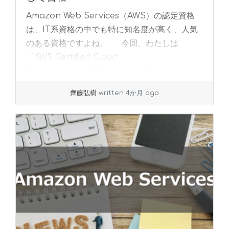
Amazon Web Services（AWS）の認定資格
は、IT系資格の中でも特に知名度が高く、人気
のある資格ですよね。 今回、わたしは
「AWS Certified Cloud
Practitioner（CLF）」... »
read more
齊藤弘樹
written 4か月 ago