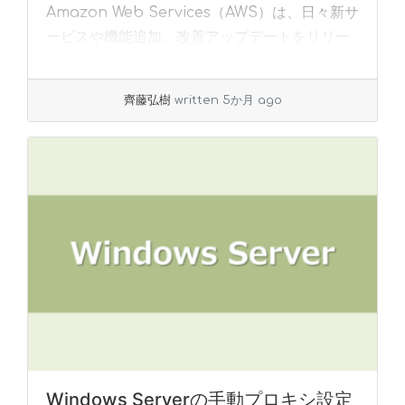
Amazon Web Services（AWS）は、日々新サ
ービスや機能追加、改善アップデートをリリー
スしていますが、正直なところ「... »
read
more
齊藤弘樹
written 5か月 ago
Windows Serverの手動プロキシ設定