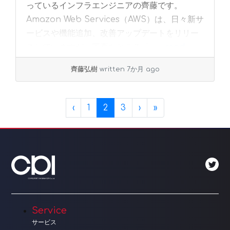
っているインフラエンジニアの齊藤です。
Amazon Web Services（AWS）は、日々新サ
ービスや機能追加、改善アップデートをリリー
スしていますが、正直なところ「... »
read
more
齊藤弘樹
written 7か月 ago
Page navigation
Page
Current Page
Page
‹
1
2
3
›
»
Service
サービス