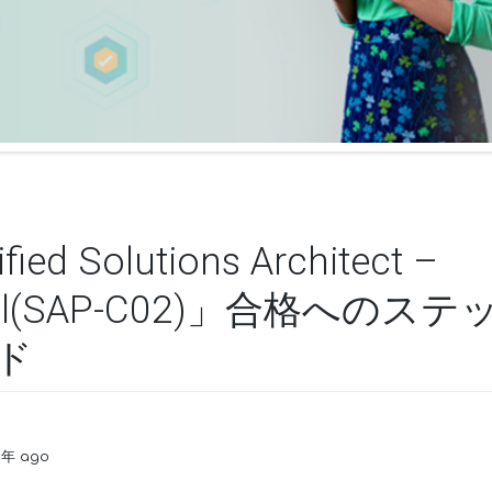
ied Solutions Architect –
ional(SAP-C02)」合格への
ド
3年 ago