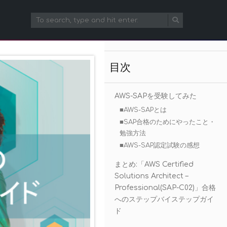
目次
AWS-SAPを受験してみた
■AWS-SAPとは
■SAP合格のためにやったこと・
勉強方法
■AWS-SAP認定試験の感想
まとめ:「AWS Certified
Solutions Architect –
Professional(SAP-C02)」合格
へのステップバイステップガイ
ド