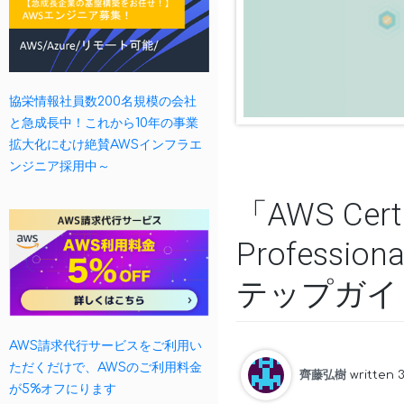
協栄情報社員数200名規模の会社
と急成長中！これから10年の事業
拡大化にむけ絶賛AWSインフラエ
ンジニア採用中～
「AWS Certif
Profess
テップガイ
AWS請求代行サービスをご利用い
ただくだけで、AWSのご利用料金
齊藤弘樹
written 
が5%オフにります