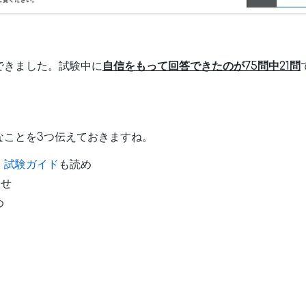
できました。試験中に
自信をもって回答できたのが75問中21問
なことを3つ伝えておきますね。
、
試験ガイド
も読め
なせ
め