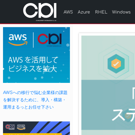
AWS
Azure
RHEL
Windows
AWSへの移行で悩む企業様の課題
を解決するために、導入・構築・
運用まるっとお任せ下さい