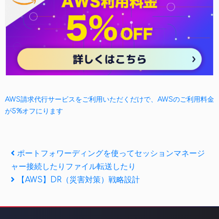
AWS請求代行サービスをご利用いただくだけで、AWSのご利用料金
が5%オフにります
投
Previous
ポートフォワーディングを使ってセッションマネージ
Post
ャー接続したりファイル転送したり
稿
Next
【AWS】DR（災害対策）戦略設計
ナ
Post
ビ