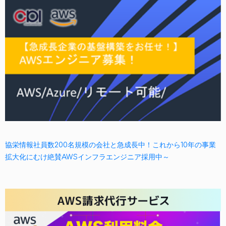
協栄情報社員数200名規模の会社と急成長中！これから10年の事業
拡大化にむけ絶賛AWSインフラエンジニア採用中～