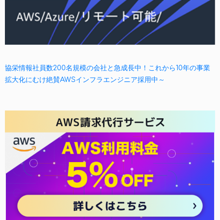
協栄情報社員数200名規模の会社と急成長中！これから10年の事業
拡大化にむけ絶賛AWSインフラエンジニア採用中～