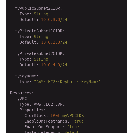
  myPublicSubnet2CIDR:
    Type:
String
    Default:
10.0
.3
.0
/24
  myPrivateSubnet1CIDR:
    Type:
String
    Default:
10.0
.2
.0
/24
  myPrivateSubnet2CIDR:
    Type:
String
    Default:
10.0
.4
.0
/24
  myKeyName:
    Type:
"AWS::EC2::KeyPair::KeyName"
Resources:
  myVPC:
    Type:
AWS::EC2::VPC
    Properties:
      CidrBlock:
!Ref
myVPCCIDR
      EnableDnsHostnames:
'true'
      EnableDnsSupport:
'true'
      InstanceTenancy:
default