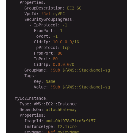
    Properties:
      GroupDescription:
EC2
SG
      VpcId:
!Ref
myVPC
      SecurityGroupIngress:
        - IpProtocol:
-1
          FromPort:
-1
          ToPort:
-1
          CidrIp:
10.0
.0
.0
/16
        - IpProtocol:
tcp
          FromPort:
80
          ToPort:
80
          CidrIp:
0.0
.0
.0
/0
      GroupName:
!Sub
${AWS::StackName}-sg
      Tags:
        - Key:
Name
          Value:
!Sub
${AWS::StackName}-sg
  myEc2Instance:
    Type:
AWS::EC2::Instance
    DependsOn:
attachGateway
    Properties:
      ImageId:
ami-0bf97847fcd5c9f57
      InstanceType:
t2.micro
      KeyName:
!Ref
myKeyName