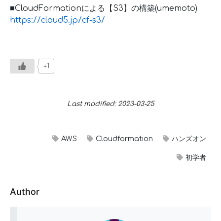
■CloudFormationによる【S3】の構築(umemoto)
https://cloud5.jp/cf-s3/
+1
Last modified: 2023-03-25
AWS
Cloudformation
ハンズオン
初学者
Author