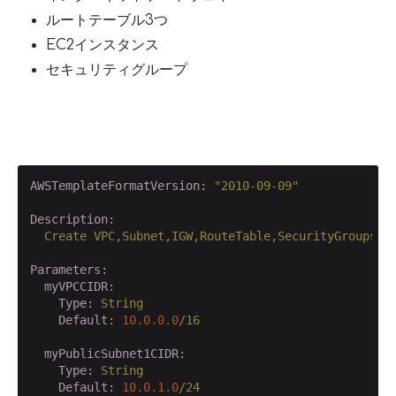
ルートテーブル3つ
EC2インスタンス
セキュリティグループ
AWSTemplateFormatVersion:
"2010-09-09"
Description:
Create
VPC,Subnet,IGW,RouteTable,SecurityGroups,a
Parameters:
  myVPCCIDR:
    Type:
String
    Default:
10.0
.0
.0
/16
  myPublicSubnet1CIDR:
    Type:
String
    Default:
10.0
.1
.0
/24