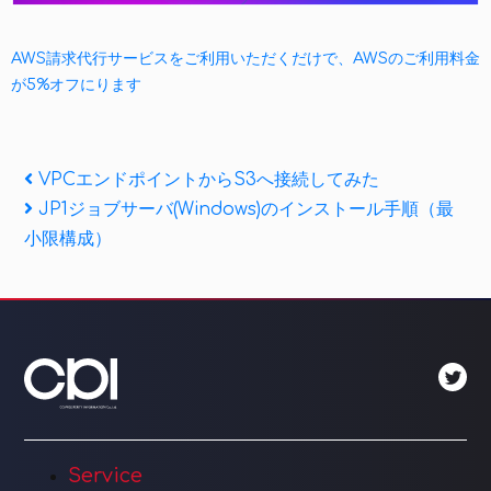
AWS請求代行サービスをご利用いただくだけで、AWSのご利用料金
が5%オフにります
投
Previous
VPCエンドポイントからS3へ接続してみた
Post
Next
JP1ジョブサーバ(Windows)のインストール手順（最
稿
Post
小限構成）
ナ
ビ
ゲ
ー
シ
ョ
Service