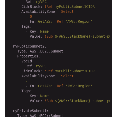
        Ref:
myVPC
      CidrBlock:
!Ref
myPublicSubnet1CIDR
      AvailabilityZone:
!Select
        -
0
        - Fn:
:GetAZs:
!Ref
'AWS::Region'
      Tags:
        - Key:
Name
          Value:
!Sub
${AWS::StackName}-subnet-publ
  myPublicSubnet2:
    Type:
AWS::EC2::Subnet
    Properties:
      VpcId:
        Ref:
myVPC
      CidrBlock:
!Ref
myPublicSubnet2CIDR
      AvailabilityZone:
!Select
        -
1
        - Fn:
:GetAZs:
!Ref
'AWS::Region'
      Tags:
        - Key:
Name
          Value:
!Sub
${AWS::StackName}-subnet-publ
  myPrivateSubnet1:
    Type:
AWS::EC2::Subnet