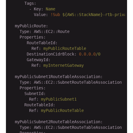
      Tags:
        - Key:
Name
          Value:
!Sub
${AWS::StackName}-rtb-private
  myPublicRoute:
    Type:
AWS::EC2::Route
    Properties:
       RouteTableId:
         Ref:
myPublicRouteTable
       DestinationCidrBlock:
0.0
.0
.0
/0
       GatewayId:
         Ref:
myInternetGateway
  myPublicSubnet1RouteTableAssociation:
    Type:
AWS::EC2::SubnetRouteTableAssociation
    Properties:
      SubnetId:
        Ref:
myPublicSubnet1
      RouteTableId:
        Ref:
myPublicRouteTable
  myPublicSubnet2RouteTableAssociation:
    Type:
AWS::EC2::SubnetRouteTableAssociation
    Properties: