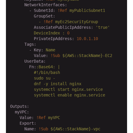
      NetworkInterfaces:
        - SubnetId:
!Ref
myPublicSubnet1
          GroupSet:
            -
!Ref
myEc2SecurityGroup
          AssociatePublicIpAddress:
'true'
DeviceIndex
:
0
          PrivateIpAddress:
10.0
.1
.10
      Tags:
        - Key:
Name
          Value:
!Sub
${AWS::StackName}-EC2
      UserData:
        Fn:
:Base64:
|

          #!/bin/bash

          sudo su -

          dnf -y install nginx

          systemctl start nginx.service

          systemctl enable nginx.service

Outputs:
  myVPC:
    Value:
!Ref
myVPC
    Export:
      Name:
!Sub
${AWS::StackName}-vpc