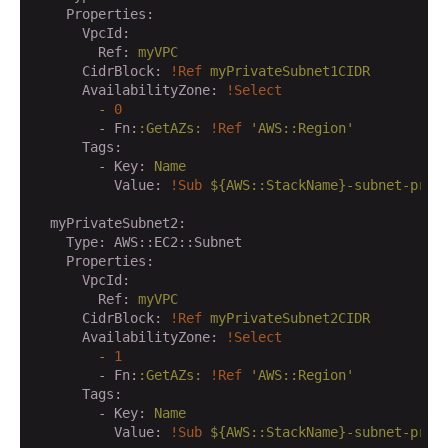
    Properties:
      VpcId:
        Ref:
myVPC
      CidrBlock:
!Ref
myPrivateSubnet1CIDR
      AvailabilityZone:
!Select
        -
0
        - Fn:
:GetAZs:
!Ref
'AWS::Region'
      Tags:
        - Key:
Name
          Value:
!Sub
${AWS::StackName}-subnet-priv
  myPrivateSubnet2:
    Type:
AWS::EC2::Subnet
    Properties:
      VpcId:
        Ref:
myVPC
      CidrBlock:
!Ref
myPrivateSubnet2CIDR
      AvailabilityZone:
!Select
        -
1
        - Fn:
:GetAZs:
!Ref
'AWS::Region'
      Tags:
        - Key:
Name
          Value:
!Sub
${AWS::StackName}-subnet-priv