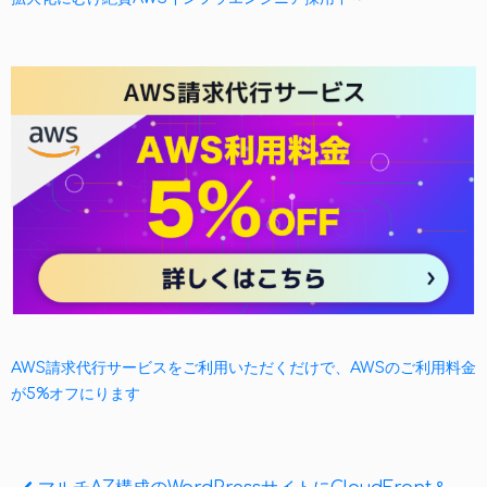
AWS請求代行サービスをご利用いただくだけで、AWSのご利用料金
が5%オフにります
Previous