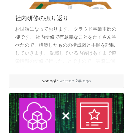
社内研修の振り返り
お世話になっております。 クラウド事業本部の
柳です。 社内研修で有意義なことをたくさん学
べたので、構築したものの構成図と手順を記載
していきます。 記載している内容はあくまで協
栄情報の研修で行ったことですので、実際に個
人で... »
read more
yanagi.r
written 2年 ago