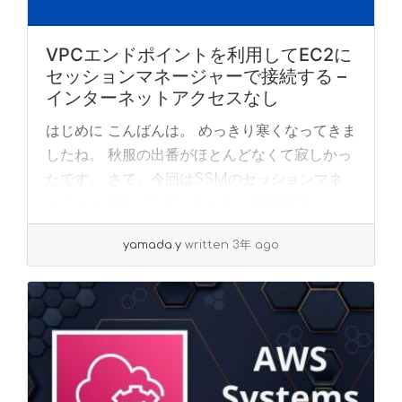
VPCエンドポイントを利用してEC2に
セッションマネージャーで接続する –
インターネットアクセスなし
はじめに こんばんは。 めっきり寒くなってきま
したね。 秋服の出番がほとんどなくて寂しかっ
たです。 さて、今回はSSMのセッションマネ
ージャーを使ってインターネット接続なし
(NAT-gatewaysも利用しない)でEC2... »
read
yamada.y
written 3年 ago
more