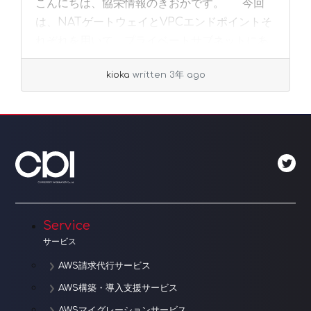
こんにちは、協栄情報のきおかです。 今回
は、NATゲートウェイとVPCエンドポイントそ
れぞれを用いて、プライベートサブネットにあ
るインスタンスにセッションマネージャーで接
kioka
written 3年 ago
続する方法をご紹介します。 それぞれコス
ト... »
read more
Service
サービス
AWS請求代行サービス
AWS構築・導入支援サービス
AWSマイグレーションサービス