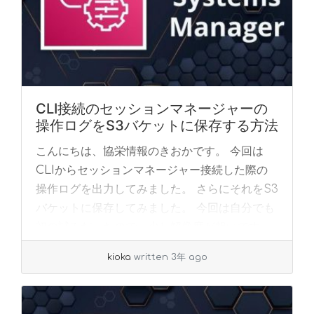
CLI接続のセッションマネージャーの
操作ログをS3バケットに保存する方法
こんにちは、協栄情報のきおかです。 今回は
CLIからセッションマネージャー接続した際の
操作ログを出力してみました。 さらにそれをS3
バケットに保存してみました。 今回は自分でも
初の試みだったので、少し解像度が粗いです。
... »
read more
kioka
written 3年 ago