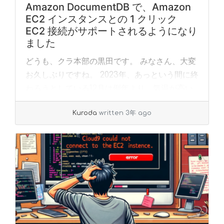
Amazon DocumentDB で、Amazon
EC2 インスタンスとの 1 クリック
EC2 接続がサポートされるようになり
ました
どうも、クラ本部の黒田です。 みなさん、大変
お久しぶりですね。 2023年、あっという間に終
わろうとしている12月は例年より、気温が高い
なぁと感じいます。 来年に向けて、目標設定は
Kuroda
written 3年 ago
完了していますか。 黒田の来年目標は、ま... »
read more