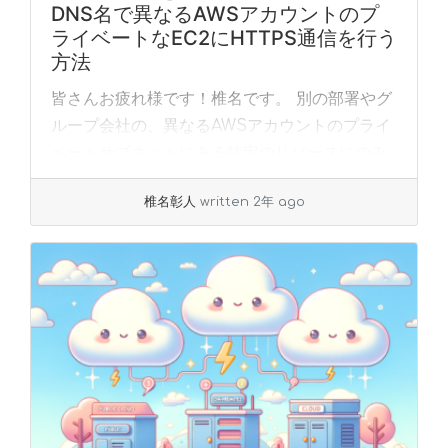
DNS名で異なるAWSアカウントのプ
ライベートなEC2にHTTPS通信を行う
方法
皆さんお疲れ様です！椎名です。 別の部署やグ
ループ会社の、異なるAWSアカウントのプライ
ベートサブネットにある特定のリソースにのみ
アクセスしたい、という場面に遭遇した経験は
椎名彰人
written 2年 ago
ないでしょうか。こんな時にぜひ使っていただ
きたい... »
read more