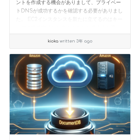
ントを作成する機会がありまして、プライベー
トDNSが成功するかを確認する必要がありまし
た。 EC2インスタンスを新たに立てるのはキー
ペアや接続方法など考えることが多く少し手
間... »
read more
kioka
written 3年 ago