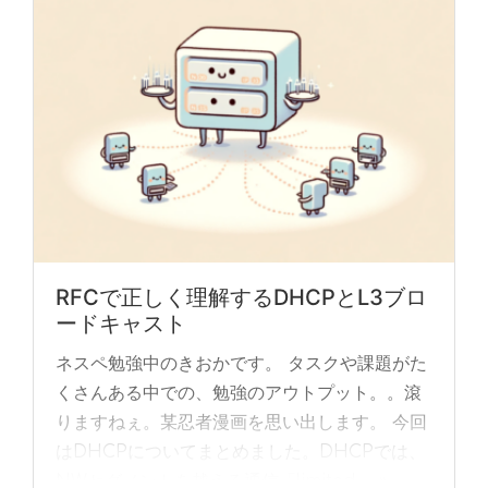
RFCで正しく理解するDHCPとL3ブロ
ードキャスト
ネスペ勉強中のきおかです。 タスクや課題がた
くさんある中での、勉強のアウトプット。。滾
りますねぇ。某忍者漫画を思い出します。 今回
はDHCPについてまとめました。DHCPでは、
NWセグメントを越える通信「limited ... »